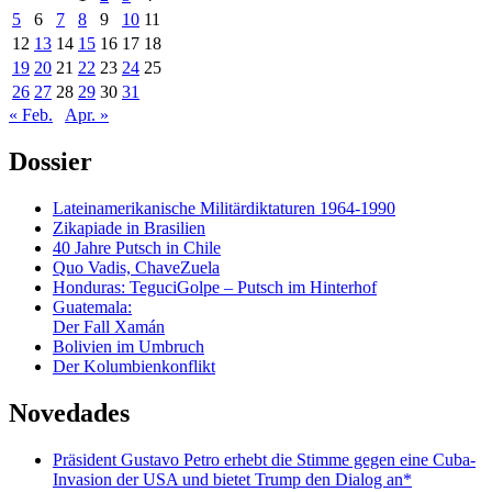
5
6
7
8
9
10
11
12
13
14
15
16
17
18
19
20
21
22
23
24
25
26
27
28
29
30
31
« Feb.
Apr. »
Dossier
Lateinamerikanische Militärdiktaturen 1964-1990
Zikapiade in Brasilien
40 Jahre Putsch in Chile
Quo Vadis, ChaveZuela
Honduras: TeguciGolpe – Putsch im Hinterhof
Guatemala:
Der Fall Xamán
Bolivien im Umbruch
Der Kolumbienkonflikt
Novedades
Präsident Gustavo Petro erhebt die Stimme gegen eine Cuba-
Invasion der USA und bietet Trump den Dialog an*