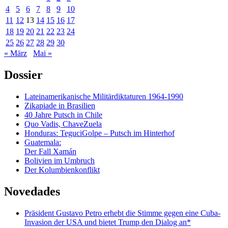
4
5
6
7
8
9
10
11
12
13
14
15
16
17
18
19
20
21
22
23
24
25
26
27
28
29
30
« März
Mai »
Dossier
Lateinamerikanische Militärdiktaturen 1964-1990
Zikapiade in Brasilien
40 Jahre Putsch in Chile
Quo Vadis, ChaveZuela
Honduras: TeguciGolpe – Putsch im Hinterhof
Guatemala:
Der Fall Xamán
Bolivien im Umbruch
Der Kolumbienkonflikt
Novedades
Präsident Gustavo Petro erhebt die Stimme gegen eine Cuba-
Invasion der USA und bietet Trump den Dialog an*