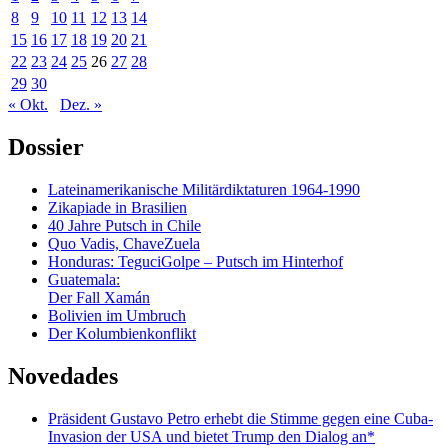
8
9
10
11
12
13
14
15
16
17
18
19
20
21
22
23
24
25
26
27
28
29
30
« Okt.
Dez. »
Dossier
Lateinamerikanische Militärdiktaturen 1964-1990
Zikapiade in Brasilien
40 Jahre Putsch in Chile
Quo Vadis, ChaveZuela
Honduras: TeguciGolpe – Putsch im Hinterhof
Guatemala:
Der Fall Xamán
Bolivien im Umbruch
Der Kolumbienkonflikt
Novedades
Präsident Gustavo Petro erhebt die Stimme gegen eine Cuba-
Invasion der USA und bietet Trump den Dialog an*