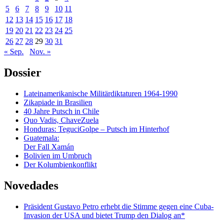
5
6
7
8
9
10
11
12
13
14
15
16
17
18
19
20
21
22
23
24
25
26
27
28
29
30
31
« Sep.
Nov. »
Dossier
Lateinamerikanische Militärdiktaturen 1964-1990
Zikapiade in Brasilien
40 Jahre Putsch in Chile
Quo Vadis, ChaveZuela
Honduras: TeguciGolpe – Putsch im Hinterhof
Guatemala:
Der Fall Xamán
Bolivien im Umbruch
Der Kolumbienkonflikt
Novedades
Präsident Gustavo Petro erhebt die Stimme gegen eine Cuba-
Invasion der USA und bietet Trump den Dialog an*