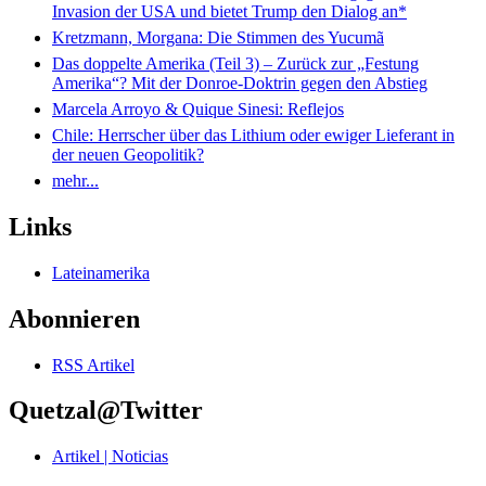
Invasion der USA und bietet Trump den Dialog an*
Kretzmann, Morgana: Die Stimmen des Yucumã
Das doppelte Amerika (Teil 3) – Zurück zur „Festung
Amerika“? Mit der Donroe-Doktrin gegen den Abstieg
Marcela Arroyo & Quique Sinesi: Reflejos
Chile: Herrscher über das Lithium oder ewiger Lieferant in
der neuen Geopolitik?
mehr...
Links
Lateinamerika
Abonnieren
RSS Artikel
Quetzal@Twitter
Artikel | Noticias