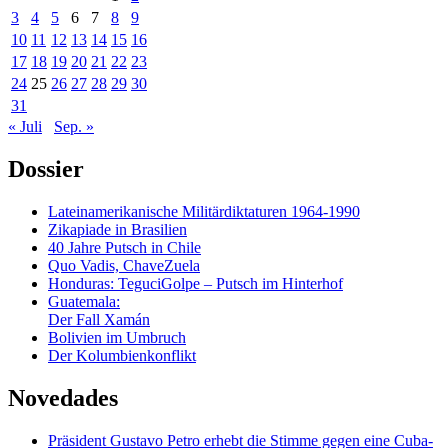
3
4
5
6
7
8
9
10
11
12
13
14
15
16
17
18
19
20
21
22
23
24
25
26
27
28
29
30
31
« Juli
Sep. »
Dossier
Lateinamerikanische Militärdiktaturen 1964-1990
Zikapiade in Brasilien
40 Jahre Putsch in Chile
Quo Vadis, ChaveZuela
Honduras: TeguciGolpe – Putsch im Hinterhof
Guatemala:
Der Fall Xamán
Bolivien im Umbruch
Der Kolumbienkonflikt
Novedades
Präsident Gustavo Petro erhebt die Stimme gegen eine Cuba-