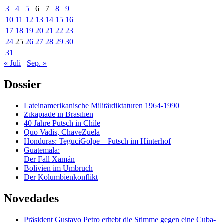
3
4
5
6
7
8
9
10
11
12
13
14
15
16
17
18
19
20
21
22
23
24
25
26
27
28
29
30
31
« Juli
Sep. »
Dossier
Lateinamerikanische Militärdiktaturen 1964-1990
Zikapiade in Brasilien
40 Jahre Putsch in Chile
Quo Vadis, ChaveZuela
Honduras: TeguciGolpe – Putsch im Hinterhof
Guatemala:
Der Fall Xamán
Bolivien im Umbruch
Der Kolumbienkonflikt
Novedades
Präsident Gustavo Petro erhebt die Stimme gegen eine Cuba-