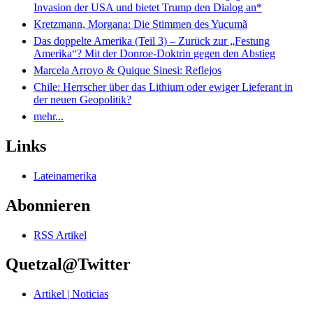
Invasion der USA und bietet Trump den Dialog an*
Kretzmann, Morgana: Die Stimmen des Yucumã
Das doppelte Amerika (Teil 3) – Zurück zur „Festung
Amerika“? Mit der Donroe-Doktrin gegen den Abstieg
Marcela Arroyo & Quique Sinesi: Reflejos
Chile: Herrscher über das Lithium oder ewiger Lieferant in
der neuen Geopolitik?
mehr...
Links
Lateinamerika
Abonnieren
RSS Artikel
Quetzal@Twitter
Artikel | Noticias