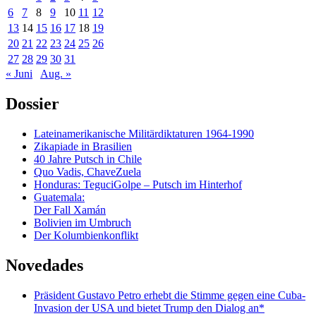
6
7
8
9
10
11
12
13
14
15
16
17
18
19
20
21
22
23
24
25
26
27
28
29
30
31
« Juni
Aug. »
Dossier
Lateinamerikanische Militärdiktaturen 1964-1990
Zikapiade in Brasilien
40 Jahre Putsch in Chile
Quo Vadis, ChaveZuela
Honduras: TeguciGolpe – Putsch im Hinterhof
Guatemala:
Der Fall Xamán
Bolivien im Umbruch
Der Kolumbienkonflikt
Novedades
Präsident Gustavo Petro erhebt die Stimme gegen eine Cuba-
Invasion der USA und bietet Trump den Dialog an*