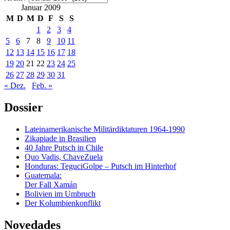
Januar 2009
M
D
M
D
F
S
S
1
2
3
4
5
6
7
8
9
10
11
12
13
14
15
16
17
18
19
20
21
22
23
24
25
26
27
28
29
30
31
« Dez.
Feb. »
Dossier
Lateinamerikanische Militärdiktaturen 1964-1990
Zikapiade in Brasilien
40 Jahre Putsch in Chile
Quo Vadis, ChaveZuela
Honduras: TeguciGolpe – Putsch im Hinterhof
Guatemala:
Der Fall Xamán
Bolivien im Umbruch
Der Kolumbienkonflikt
Novedades