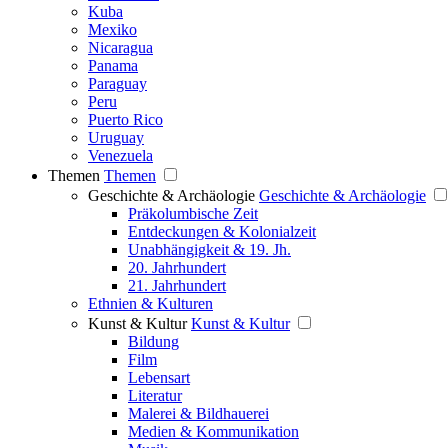
Kuba
Mexiko
Nicaragua
Panama
Paraguay
Peru
Puerto Rico
Uruguay
Venezuela
Themen
Themen
Geschichte & Archäologie
Geschichte & Archäologie
Präkolumbische Zeit
Entdeckungen & Kolonialzeit
Unabhängigkeit & 19. Jh.
20. Jahrhundert
21. Jahrhundert
Ethnien & Kulturen
Kunst & Kultur
Kunst & Kultur
Bildung
Film
Lebensart
Literatur
Malerei & Bildhauerei
Medien & Kommunikation