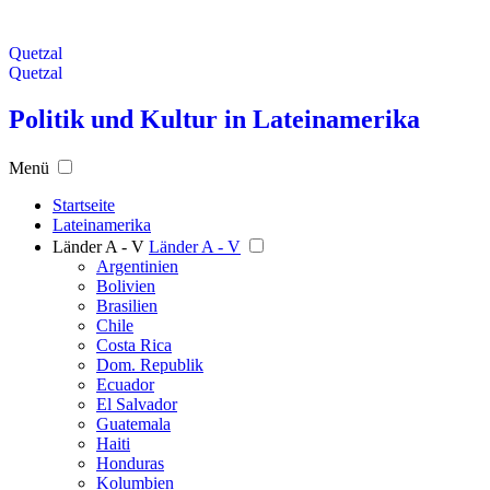
Quetzal
Quetzal
Politik und Kultur in Lateinamerika
Menü
Startseite
Lateinamerika
Länder A - V
Länder A - V
Argentinien
Bolivien
Brasilien
Chile
Costa Rica
Dom. Republik
Ecuador
El Salvador
Guatemala
Haiti
Honduras
Kolumbien