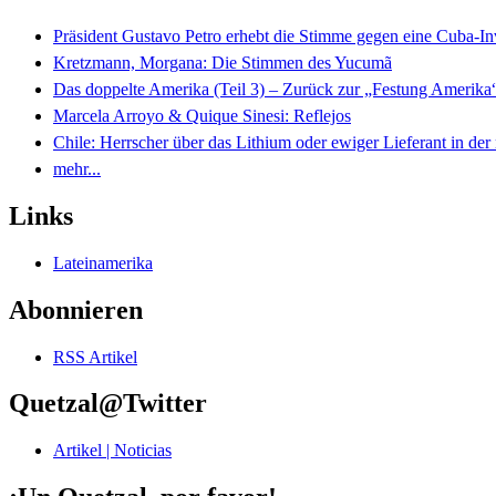
Präsident Gustavo Petro erhebt die Stimme gegen eine Cuba-I
Kretzmann, Morgana: Die Stimmen des Yucumã
Das doppelte Amerika (Teil 3) – Zurück zur „Festung Amerika
Marcela Arroyo & Quique Sinesi: Reflejos
Chile: Herrscher über das Lithium oder ewiger Lieferant in der
mehr...
Links
Lateinamerika
Abonnieren
RSS Artikel
Quetzal@Twitter
Artikel | Noticias