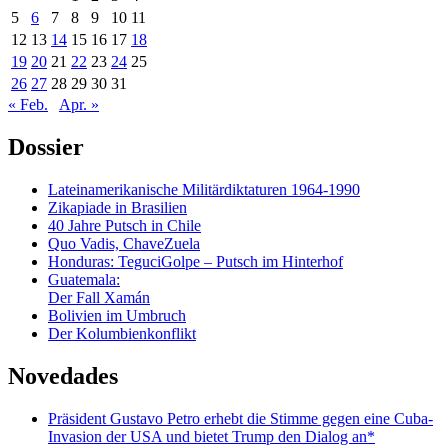
5
6
7
8
9
10
11
12
13
14
15
16
17
18
19
20
21
22
23
24
25
26
27
28
29
30
31
« Feb.
Apr. »
Dossier
Lateinamerikanische Militärdiktaturen 1964-1990
Zikapiade in Brasilien
40 Jahre Putsch in Chile
Quo Vadis, ChaveZuela
Honduras: TeguciGolpe – Putsch im Hinterhof
Guatemala:
Der Fall Xamán
Bolivien im Umbruch
Der Kolumbienkonflikt
Novedades
Präsident Gustavo Petro erhebt die Stimme gegen eine Cuba-
Invasion der USA und bietet Trump den Dialog an*