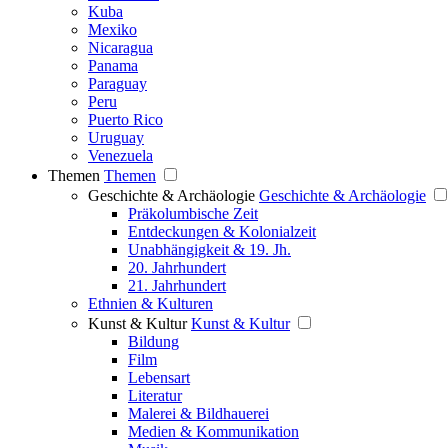
Kuba
Mexiko
Nicaragua
Panama
Paraguay
Peru
Puerto Rico
Uruguay
Venezuela
Themen
Themen
Geschichte & Archäologie
Geschichte & Archäologie
Präkolumbische Zeit
Entdeckungen & Kolonialzeit
Unabhängigkeit & 19. Jh.
20. Jahrhundert
21. Jahrhundert
Ethnien & Kulturen
Kunst & Kultur
Kunst & Kultur
Bildung
Film
Lebensart
Literatur
Malerei & Bildhauerei
Medien & Kommunikation