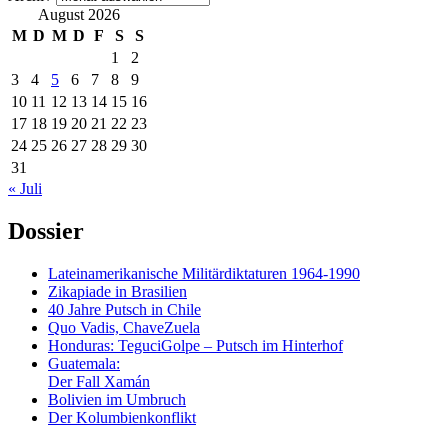
August 2026
M
D
M
D
F
S
S
1
2
3
4
5
6
7
8
9
10
11
12
13
14
15
16
17
18
19
20
21
22
23
24
25
26
27
28
29
30
31
« Juli
Dossier
Lateinamerikanische Militärdiktaturen 1964-1990
Zikapiade in Brasilien
40 Jahre Putsch in Chile
Quo Vadis, ChaveZuela
Honduras: TeguciGolpe – Putsch im Hinterhof
Guatemala:
Der Fall Xamán
Bolivien im Umbruch
Der Kolumbienkonflikt