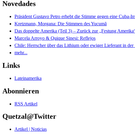
Novedades
Präsident Gustavo Petro erhebt die Stimme gegen eine Cuba-I
Kretzmann, Morgana: Die Stimmen des Yucumã
Das doppelte Amerika (Teil 3) – Zurück zur „Festung Amerika
Marcela Arroyo & Quique Sinesi: Reflejos
Chile: Herrscher über das Lithium oder ewiger Lieferant in der
mehr...
Links
Lateinamerika
Abonnieren
RSS Artikel
Quetzal@Twitter
Artikel | Noticias