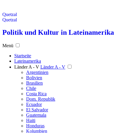
Quetzal
Quetzal
Politik und Kultur in Lateinamerika
Menü
Startseite
Lateinamerika
Länder A - V
Länder A - V
Argentinien
Bolivien
Brasilien
Chile
Costa Rica
Dom. Republik
Ecuador
El Salvador
Guatemala
Haiti
Honduras
Kolumbien