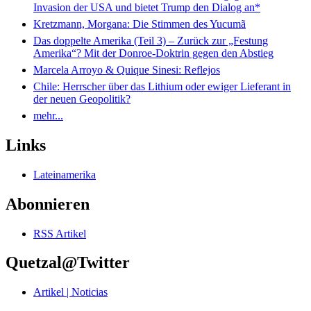
Invasion der USA und bietet Trump den Dialog an*
Kretzmann, Morgana: Die Stimmen des Yucumã
Das doppelte Amerika (Teil 3) – Zurück zur „Festung
Amerika“? Mit der Donroe-Doktrin gegen den Abstieg
Marcela Arroyo & Quique Sinesi: Reflejos
Chile: Herrscher über das Lithium oder ewiger Lieferant in
der neuen Geopolitik?
mehr...
Links
Lateinamerika
Abonnieren
RSS Artikel
Quetzal@Twitter
Artikel | Noticias