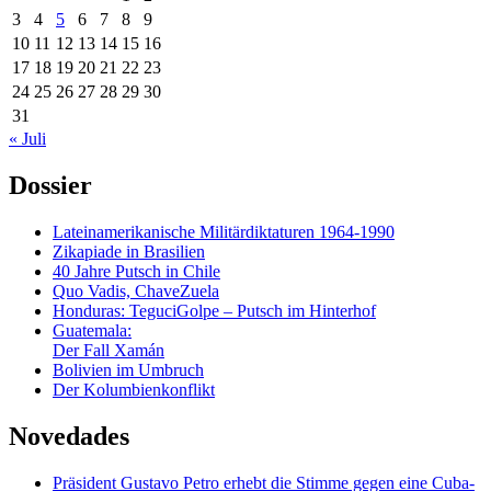
3
4
5
6
7
8
9
10
11
12
13
14
15
16
17
18
19
20
21
22
23
24
25
26
27
28
29
30
31
« Juli
Dossier
Lateinamerikanische Militärdiktaturen 1964-1990
Zikapiade in Brasilien
40 Jahre Putsch in Chile
Quo Vadis, ChaveZuela
Honduras: TeguciGolpe – Putsch im Hinterhof
Guatemala:
Der Fall Xamán
Bolivien im Umbruch
Der Kolumbienkonflikt
Novedades
Präsident Gustavo Petro erhebt die Stimme gegen eine Cuba-