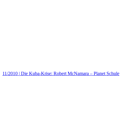
11/2010
|
Die Kuba-Krise: Robert McNamara – Planet Schule