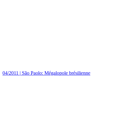
04/2011
|
São Paolo: Mégalopole brésilienne