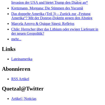
Invasion der USA und bietet Trump den Dialog an*
Kretzmann, Morgana: Die Stimmen des Yucumã
Das doppelte Amerika (Teil 3) – Zurück zur „Festung
Amerika“? Mit der Donroe-Doktrin gegen den Abstieg
Marcela Arroyo & Quique Sinesi: Reflejos
Chile: Herrscher über das Lithium oder ewiger Lieferant in
der neuen Geopolitik?
mehr...
Links
Lateinamerika
Abonnieren
RSS Artikel
Quetzal@Twitter
Artikel | Noticias