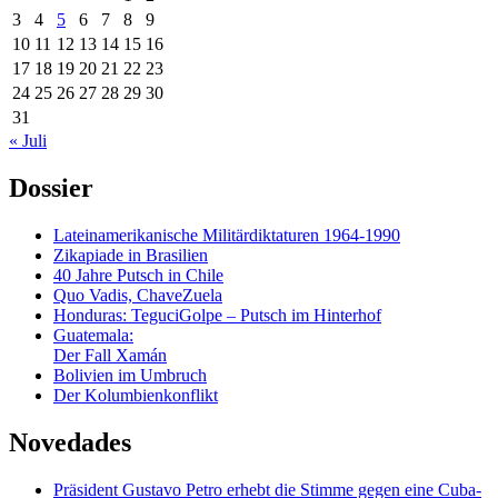
3
4
5
6
7
8
9
10
11
12
13
14
15
16
17
18
19
20
21
22
23
24
25
26
27
28
29
30
31
« Juli
Dossier
Lateinamerikanische Militärdiktaturen 1964-1990
Zikapiade in Brasilien
40 Jahre Putsch in Chile
Quo Vadis, ChaveZuela
Honduras: TeguciGolpe – Putsch im Hinterhof
Guatemala:
Der Fall Xamán
Bolivien im Umbruch
Der Kolumbienkonflikt
Novedades
Präsident Gustavo Petro erhebt die Stimme gegen eine Cuba-