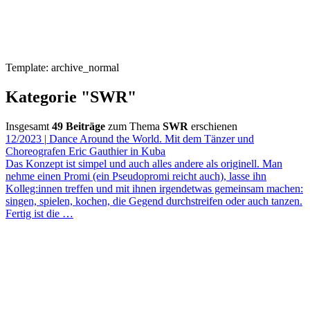
Template: archive_normal
Kategorie "SWR"
Insgesamt
49 Beiträge
zum Thema
SWR
erschienen
12/2023
|
Dance Around the World. Mit dem Tänzer und
Choreografen Eric Gauthier in Kuba
Das Konzept ist simpel und auch alles andere als originell. Man
nehme einen Promi (ein Pseudopromi reicht auch), lasse ihn
Kolleg:innen treffen und mit ihnen irgendetwas gemeinsam machen:
singen, spielen, kochen, die Gegend durchstreifen oder auch tanzen.
Fertig ist die
…