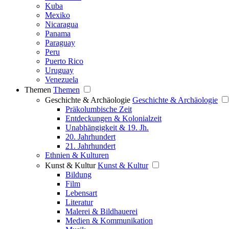
Kuba
Mexiko
Nicaragua
Panama
Paraguay
Peru
Puerto Rico
Uruguay
Venezuela
Themen
Themen
Geschichte & Archäologie
Geschichte & Archäologie
Präkolumbische Zeit
Entdeckungen & Kolonialzeit
Unabhängigkeit & 19. Jh.
20. Jahrhundert
21. Jahrhundert
Ethnien & Kulturen
Kunst & Kultur
Kunst & Kultur
Bildung
Film
Lebensart
Literatur
Malerei & Bildhauerei
Medien & Kommunikation