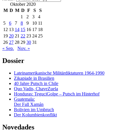
Oktober 2020
M
D
M
D
F
S
S
1
2
3
4
5
6
7
8
9
10
11
12
13
14
15
16
17
18
19
20
21
22
23
24
25
26
27
28
29
30
31
« Sep.
Nov. »
Dossier
Lateinamerikanische Militärdiktaturen 1964-1990
Zikapiade in Brasilien
40 Jahre Putsch in Chile
Quo Vadis, ChaveZuela
Honduras: TeguciGolpe – Putsch im Hinterhof
Guatemala:
Der Fall Xamán
Bolivien im Umbruch
Der Kolumbienkonflikt
Novedades