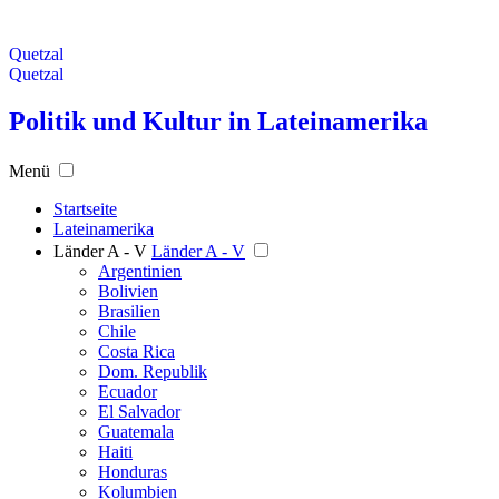
Quetzal
Quetzal
Politik und Kultur in Lateinamerika
Menü
Startseite
Lateinamerika
Länder A - V
Länder A - V
Argentinien
Bolivien
Brasilien
Chile
Costa Rica
Dom. Republik
Ecuador
El Salvador
Guatemala
Haiti
Honduras
Kolumbien