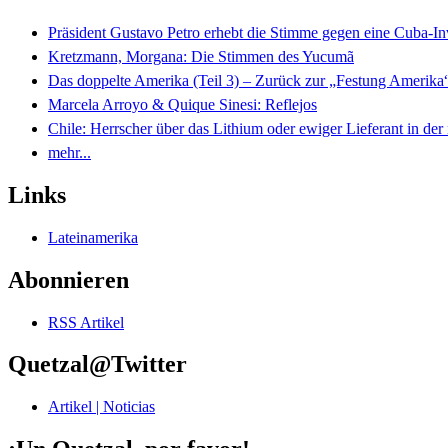
Präsident Gustavo Petro erhebt die Stimme gegen eine Cuba-I
Kretzmann, Morgana: Die Stimmen des Yucumã
Das doppelte Amerika (Teil 3) – Zurück zur „Festung Amerika
Marcela Arroyo & Quique Sinesi: Reflejos
Chile: Herrscher über das Lithium oder ewiger Lieferant in der
mehr...
Links
Lateinamerika
Abonnieren
RSS Artikel
Quetzal@Twitter
Artikel | Noticias