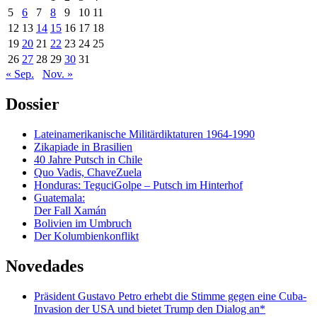
5
6
7
8
9
10
11
12
13
14
15
16
17
18
19
20
21
22
23
24
25
26
27
28
29
30
31
« Sep.
Nov. »
Dossier
Lateinamerikanische Militärdiktaturen 1964-1990
Zikapiade in Brasilien
40 Jahre Putsch in Chile
Quo Vadis, ChaveZuela
Honduras: TeguciGolpe – Putsch im Hinterhof
Guatemala:
Der Fall Xamán
Bolivien im Umbruch
Der Kolumbienkonflikt
Novedades
Präsident Gustavo Petro erhebt die Stimme gegen eine Cuba-
Invasion der USA und bietet Trump den Dialog an*