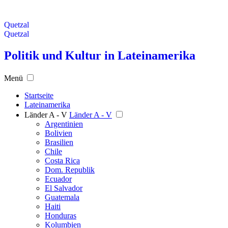
Quetzal
Quetzal
Politik und Kultur in Lateinamerika
Menü
Startseite
Lateinamerika
Länder A - V
Länder A - V
Argentinien
Bolivien
Brasilien
Chile
Costa Rica
Dom. Republik
Ecuador
El Salvador
Guatemala
Haiti
Honduras
Kolumbien