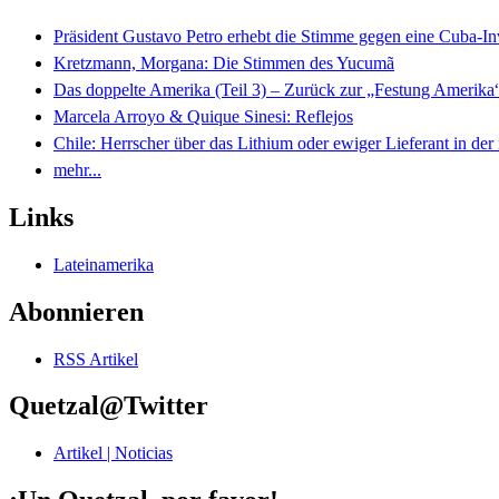
Präsident Gustavo Petro erhebt die Stimme gegen eine Cuba-I
Kretzmann, Morgana: Die Stimmen des Yucumã
Das doppelte Amerika (Teil 3) – Zurück zur „Festung Amerika
Marcela Arroyo & Quique Sinesi: Reflejos
Chile: Herrscher über das Lithium oder ewiger Lieferant in der
mehr...
Links
Lateinamerika
Abonnieren
RSS Artikel
Quetzal@Twitter
Artikel | Noticias