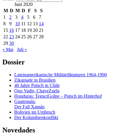
Juni 2020
M
D
M
D
F
S
S
1
2
3
4
5
6
7
8
9
10
11
12
13
14
15
16
17
18
19
20
21
22
23
24
25
26
27
28
29
30
« Mai
Juli »
Dossier
Lateinamerikanische Militärdiktaturen 1964-1990
Zikapiade in Brasilien
40 Jahre Putsch in Chile
Quo Vadis, ChaveZuela
Honduras: TeguciGolpe – Putsch im Hinterhof
Guatemala:
Der Fall Xamán
Bolivien im Umbruch
Der Kolumbienkonflikt
Novedades