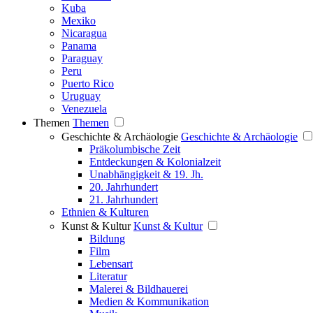
Kuba
Mexiko
Nicaragua
Panama
Paraguay
Peru
Puerto Rico
Uruguay
Venezuela
Themen
Themen
Geschichte & Archäologie
Geschichte & Archäologie
Präkolumbische Zeit
Entdeckungen & Kolonialzeit
Unabhängigkeit & 19. Jh.
20. Jahrhundert
21. Jahrhundert
Ethnien & Kulturen
Kunst & Kultur
Kunst & Kultur
Bildung
Film
Lebensart
Literatur
Malerei & Bildhauerei
Medien & Kommunikation