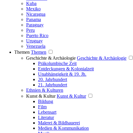
Kuba
Mexiko
Nicaragua
Panama
Paraguay
Peru
Puerto Rico
Uruguay
Venezuela
Themen
Themen
Geschichte & Archäologie
Geschichte & Archäologie
Präkolumbische Zeit
Entdeckungen & Kolonialzeit
Unabhängigkeit & 19. Jh.
20. Jahrhundert
21. Jahrhundert
Ethnien & Kulturen
Kunst & Kultur
Kunst & Kultur
Bildung
Film
Lebensart
Literatur
Malerei & Bildhauerei
Medien & Kommunikation