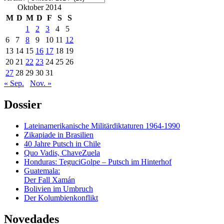
Oktober 2014
M
D
M
D
F
S
S
1
2
3
4
5
6
7
8
9
10
11
12
13
14
15
16
17
18
19
20
21
22
23
24
25
26
27
28
29
30
31
« Sep.
Nov. »
Dossier
Lateinamerikanische Militärdiktaturen 1964-1990
Zikapiade in Brasilien
40 Jahre Putsch in Chile
Quo Vadis, ChaveZuela
Honduras: TeguciGolpe – Putsch im Hinterhof
Guatemala:
Der Fall Xamán
Bolivien im Umbruch
Der Kolumbienkonflikt
Novedades