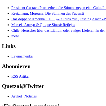
Präsident Gustavo Petro erhebt die Stimme gegen eine Cuba-I
Kretzmann, Morgana: Die Stimmen des Yucumã
Das doppelte Amerika (Teil 3) – Zurück zur „Festung Amerika
Marcela Arroyo & Quique Sinesi: Reflejos
Chile: Herrscher über das Lithium oder ewiger Lieferant in der
mehr...
Links
Lateinamerika
Abonnieren
RSS Artikel
Quetzal@Twitter
Artikel | Noticias