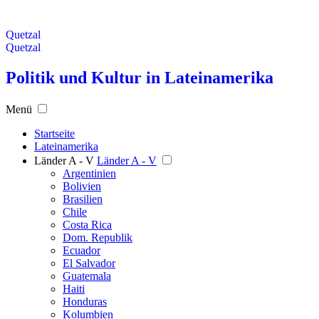
Quetzal
Quetzal
Politik und Kultur in Lateinamerika
Menü
Startseite
Lateinamerika
Länder A - V
Länder A - V
Argentinien
Bolivien
Brasilien
Chile
Costa Rica
Dom. Republik
Ecuador
El Salvador
Guatemala
Haiti
Honduras
Kolumbien