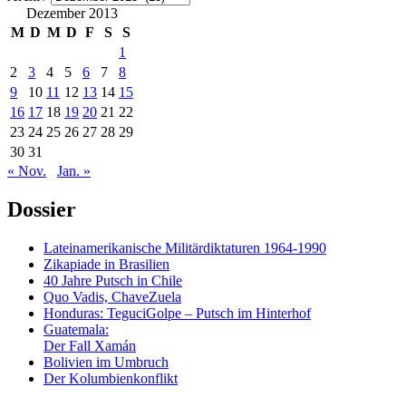
Dezember 2013
M
D
M
D
F
S
S
1
2
3
4
5
6
7
8
9
10
11
12
13
14
15
16
17
18
19
20
21
22
23
24
25
26
27
28
29
30
31
« Nov.
Jan. »
Dossier
Lateinamerikanische Militärdiktaturen 1964-1990
Zikapiade in Brasilien
40 Jahre Putsch in Chile
Quo Vadis, ChaveZuela
Honduras: TeguciGolpe – Putsch im Hinterhof
Guatemala:
Der Fall Xamán
Bolivien im Umbruch
Der Kolumbienkonflikt