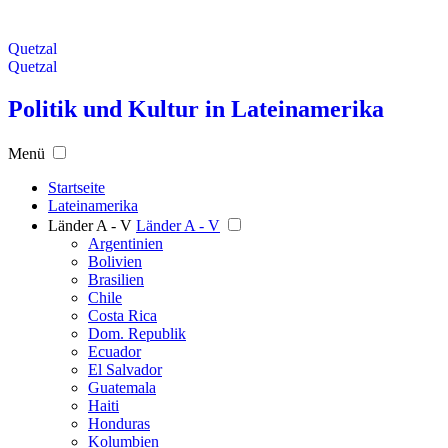
Quetzal
Quetzal
Politik und Kultur in Lateinamerika
Menü
Startseite
Lateinamerika
Länder A - V
Länder A - V
Argentinien
Bolivien
Brasilien
Chile
Costa Rica
Dom. Republik
Ecuador
El Salvador
Guatemala
Haiti
Honduras
Kolumbien