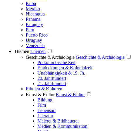
Kuba
Mexiko
Nicaragua
Panama
Paraguay
Peru
Puerto Rico
Uruguay
Venezuela
Themen
Themen
Geschichte & Archäologie
Geschichte & Archäologie
Präkolumbische Zeit
Entdeckungen & Kolonialzeit
Unabhängigkeit & 19. Jh.
20. Jahrhundert
21. Jahrhundert
Ethnien & Kulturen
Kunst & Kultur
Kunst & Kultur
Bildung
Film
Lebensart
Literatur
Malerei & Bildhauerei
Medien & Kommunikation