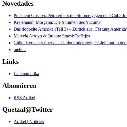
Novedades
Präsident Gustavo Petro erhebt die Stimme gegen eine Cuba-I
Kretzmann, Morgana: Die Stimmen des Yucumã
Das doppelte Amerika (Teil 3) – Zurück zur „Festung Amerika
Marcela Arroyo & Quique Sinesi: Reflejos
Chile: Herrscher über das Lithium oder ewiger Lieferant in der
mehr...
Links
Lateinamerika
Abonnieren
RSS Artikel
Quetzal@Twitter
Artikel | Noticias