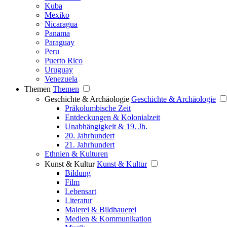
Kuba
Mexiko
Nicaragua
Panama
Paraguay
Peru
Puerto Rico
Uruguay
Venezuela
Themen
Themen
Geschichte & Archäologie
Geschichte & Archäologie
Präkolumbische Zeit
Entdeckungen & Kolonialzeit
Unabhängigkeit & 19. Jh.
20. Jahrhundert
21. Jahrhundert
Ethnien & Kulturen
Kunst & Kultur
Kunst & Kultur
Bildung
Film
Lebensart
Literatur
Malerei & Bildhauerei
Medien & Kommunikation