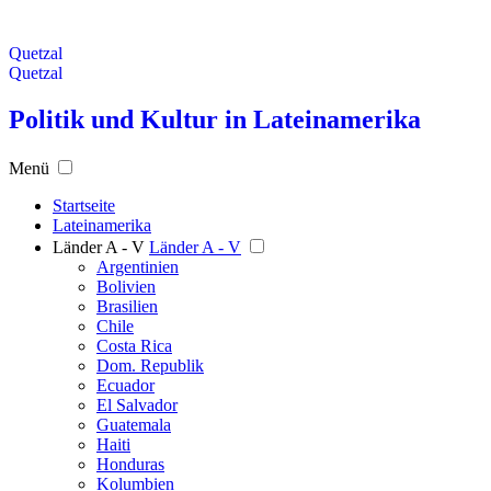
Quetzal
Quetzal
Politik und Kultur in Lateinamerika
Menü
Startseite
Lateinamerika
Länder A - V
Länder A - V
Argentinien
Bolivien
Brasilien
Chile
Costa Rica
Dom. Republik
Ecuador
El Salvador
Guatemala
Haiti
Honduras
Kolumbien