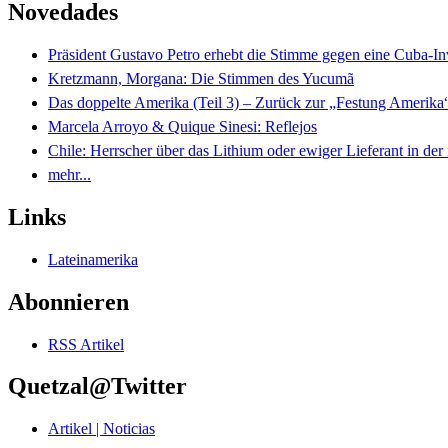
Novedades
Präsident Gustavo Petro erhebt die Stimme gegen eine Cuba-I
Kretzmann, Morgana: Die Stimmen des Yucumã
Das doppelte Amerika (Teil 3) – Zurück zur „Festung Amerika
Marcela Arroyo & Quique Sinesi: Reflejos
Chile: Herrscher über das Lithium oder ewiger Lieferant in der
mehr...
Links
Lateinamerika
Abonnieren
RSS Artikel
Quetzal@Twitter
Artikel | Noticias