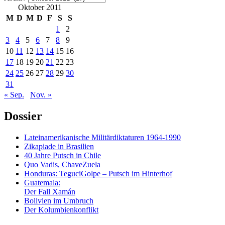
Oktober 2011
M
D
M
D
F
S
S
1
2
3
4
5
6
7
8
9
10
11
12
13
14
15
16
17
18
19
20
21
22
23
24
25
26
27
28
29
30
31
« Sep.
Nov. »
Dossier
Lateinamerikanische Militärdiktaturen 1964-1990
Zikapiade in Brasilien
40 Jahre Putsch in Chile
Quo Vadis, ChaveZuela
Honduras: TeguciGolpe – Putsch im Hinterhof
Guatemala:
Der Fall Xamán
Bolivien im Umbruch
Der Kolumbienkonflikt