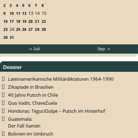
2
3
4
5
6
7
8
13
14
15
9
10
11
12
16
17
18
19
20
21
22
24
23
25
26
27
28
29
30
31
« Juli
Sep. »
Dossier
Lateinamerikanische Militärdiktaturen 1964-1990
Zikapiade in Brasilien
40 Jahre Putsch in Chile
Quo Vadis, ChaveZuela
Honduras: TeguciGolpe – Putsch im Hinterhof
Guatemala:
Der Fall Xamán
Bolivien im Umbruch