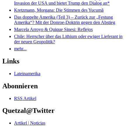
Invasion der USA und bietet Trump den Dialog an*
Kretzmann, Morgana: Die Stimmen des Yucumã
Das doppelte Amerika (Teil 3) – Zurück zur „Festung
Amerika“? Mit der Donroe-Doktrin gegen den Abstieg
Marcela Arroyo & Quique Sinesi: Reflejos
Chile: Herrscher über das Lithium oder ewiger Lieferant in
der neuen Geopolitik?
mehr...
Links
Lateinamerika
Abonnieren
RSS Artikel
Quetzal@Twitter
Artikel | Noticias