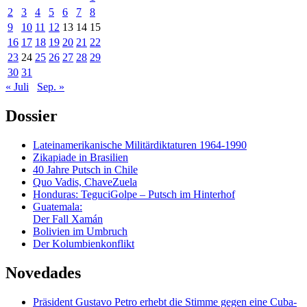
2
3
4
5
6
7
8
9
10
11
12
13
14
15
16
17
18
19
20
21
22
23
24
25
26
27
28
29
30
31
« Juli
Sep. »
Dossier
Lateinamerikanische Militärdiktaturen 1964-1990
Zikapiade in Brasilien
40 Jahre Putsch in Chile
Quo Vadis, ChaveZuela
Honduras: TeguciGolpe – Putsch im Hinterhof
Guatemala:
Der Fall Xamán
Bolivien im Umbruch
Der Kolumbienkonflikt
Novedades
Präsident Gustavo Petro erhebt die Stimme gegen eine Cuba-