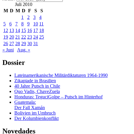
Juli 2010
M
D
M
D
F
S
S
1
2
3
4
5
6
7
8
9
10
11
12
13
14
15
16
17
18
19
20
21
22
23
24
25
26
27
28
29
30
31
« Juni
Aug. »
Dossier
Lateinamerikanische Militärdiktaturen 1964-1990
Zikapiade in Brasilien
40 Jahre Putsch in Chile
Quo Vadis, ChaveZuela
Honduras: TeguciGolpe – Putsch im Hinterhof
Guatemala:
Der Fall Xamán
Bolivien im Umbruch
Der Kolumbienkonflikt
Novedades