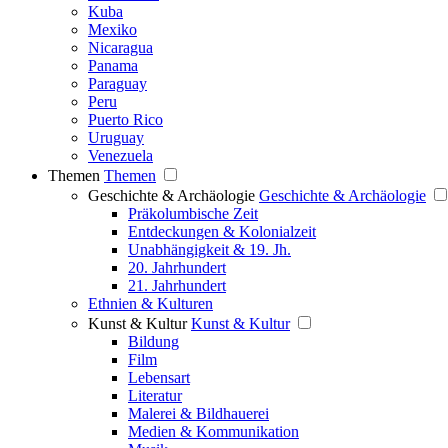
Kuba
Mexiko
Nicaragua
Panama
Paraguay
Peru
Puerto Rico
Uruguay
Venezuela
Themen
Themen
Geschichte & Archäologie
Geschichte & Archäologie
Präkolumbische Zeit
Entdeckungen & Kolonialzeit
Unabhängigkeit & 19. Jh.
20. Jahrhundert
21. Jahrhundert
Ethnien & Kulturen
Kunst & Kultur
Kunst & Kultur
Bildung
Film
Lebensart
Literatur
Malerei & Bildhauerei
Medien & Kommunikation