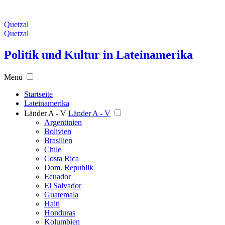
Quetzal
Quetzal
Politik und Kultur in Lateinamerika
Menü
Startseite
Lateinamerika
Länder A - V
Länder A - V
Argentinien
Bolivien
Brasilien
Chile
Costa Rica
Dom. Republik
Ecuador
El Salvador
Guatemala
Haiti
Honduras
Kolumbien