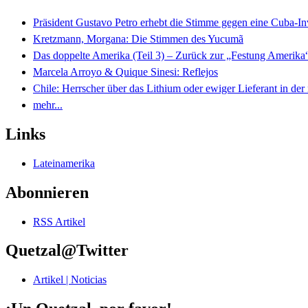
Präsident Gustavo Petro erhebt die Stimme gegen eine Cuba-I
Kretzmann, Morgana: Die Stimmen des Yucumã
Das doppelte Amerika (Teil 3) – Zurück zur „Festung Amerika
Marcela Arroyo & Quique Sinesi: Reflejos
Chile: Herrscher über das Lithium oder ewiger Lieferant in der
mehr...
Links
Lateinamerika
Abonnieren
RSS Artikel
Quetzal@Twitter
Artikel | Noticias