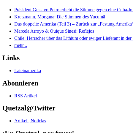
Präsident Gustavo Petro erhebt die Stimme gegen eine Cuba-I
Kretzmann, Morgana: Die Stimmen des Yucumã
Das doppelte Amerika (Teil 3) – Zurück zur „Festung Amerika
Marcela Arroyo & Quique Sinesi: Reflejos
Chile: Herrscher über das Lithium oder ewiger Lieferant in der
mehr...
Links
Lateinamerika
Abonnieren
RSS Artikel
Quetzal@Twitter
Artikel | Noticias