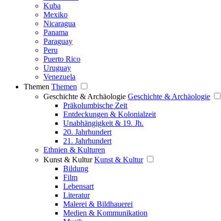
Kuba
Mexiko
Nicaragua
Panama
Paraguay
Peru
Puerto Rico
Uruguay
Venezuela
Themen
Themen
Geschichte & Archäologie
Geschichte & Archäologie
Präkolumbische Zeit
Entdeckungen & Kolonialzeit
Unabhängigkeit & 19. Jh.
20. Jahrhundert
21. Jahrhundert
Ethnien & Kulturen
Kunst & Kultur
Kunst & Kultur
Bildung
Film
Lebensart
Literatur
Malerei & Bildhauerei
Medien & Kommunikation