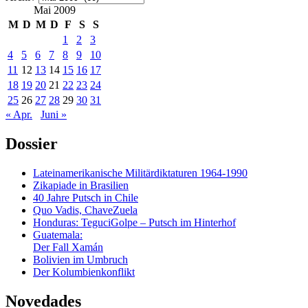
Mai 2009
M
D
M
D
F
S
S
1
2
3
4
5
6
7
8
9
10
11
12
13
14
15
16
17
18
19
20
21
22
23
24
25
26
27
28
29
30
31
« Apr.
Juni »
Dossier
Lateinamerikanische Militärdiktaturen 1964-1990
Zikapiade in Brasilien
40 Jahre Putsch in Chile
Quo Vadis, ChaveZuela
Honduras: TeguciGolpe – Putsch im Hinterhof
Guatemala:
Der Fall Xamán
Bolivien im Umbruch
Der Kolumbienkonflikt
Novedades