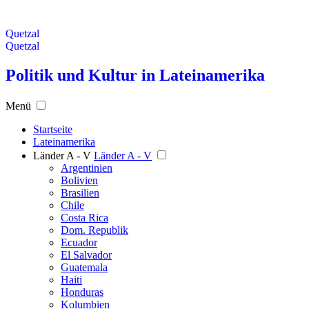
Quetzal
Quetzal
Politik und Kultur in Lateinamerika
Menü
Startseite
Lateinamerika
Länder A - V
Länder A - V
Argentinien
Bolivien
Brasilien
Chile
Costa Rica
Dom. Republik
Ecuador
El Salvador
Guatemala
Haiti
Honduras
Kolumbien