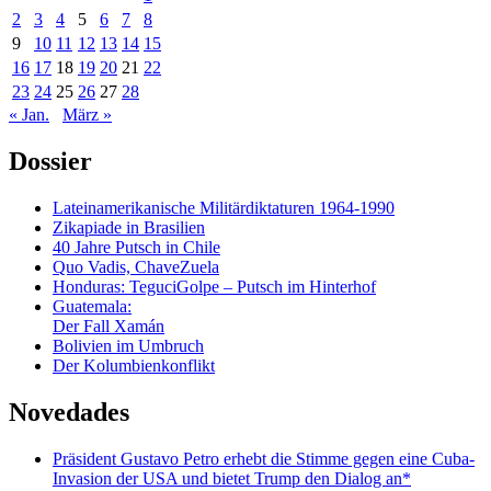
2
3
4
5
6
7
8
9
10
11
12
13
14
15
16
17
18
19
20
21
22
23
24
25
26
27
28
« Jan.
März »
Dossier
Lateinamerikanische Militärdiktaturen 1964-1990
Zikapiade in Brasilien
40 Jahre Putsch in Chile
Quo Vadis, ChaveZuela
Honduras: TeguciGolpe – Putsch im Hinterhof
Guatemala:
Der Fall Xamán
Bolivien im Umbruch
Der Kolumbienkonflikt
Novedades
Präsident Gustavo Petro erhebt die Stimme gegen eine Cuba-
Invasion der USA und bietet Trump den Dialog an*