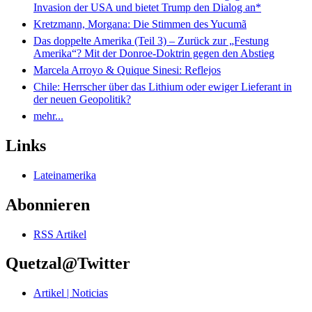
Invasion der USA und bietet Trump den Dialog an*
Kretzmann, Morgana: Die Stimmen des Yucumã
Das doppelte Amerika (Teil 3) – Zurück zur „Festung
Amerika“? Mit der Donroe-Doktrin gegen den Abstieg
Marcela Arroyo & Quique Sinesi: Reflejos
Chile: Herrscher über das Lithium oder ewiger Lieferant in
der neuen Geopolitik?
mehr...
Links
Lateinamerika
Abonnieren
RSS Artikel
Quetzal@Twitter
Artikel | Noticias