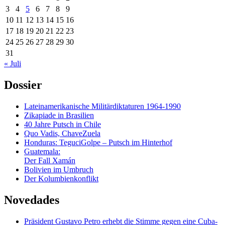
3
4
5
6
7
8
9
10
11
12
13
14
15
16
17
18
19
20
21
22
23
24
25
26
27
28
29
30
31
« Juli
Dossier
Lateinamerikanische Militärdiktaturen 1964-1990
Zikapiade in Brasilien
40 Jahre Putsch in Chile
Quo Vadis, ChaveZuela
Honduras: TeguciGolpe – Putsch im Hinterhof
Guatemala:
Der Fall Xamán
Bolivien im Umbruch
Der Kolumbienkonflikt
Novedades
Präsident Gustavo Petro erhebt die Stimme gegen eine Cuba-