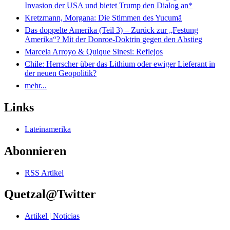
Invasion der USA und bietet Trump den Dialog an*
Kretzmann, Morgana: Die Stimmen des Yucumã
Das doppelte Amerika (Teil 3) – Zurück zur „Festung
Amerika“? Mit der Donroe-Doktrin gegen den Abstieg
Marcela Arroyo & Quique Sinesi: Reflejos
Chile: Herrscher über das Lithium oder ewiger Lieferant in
der neuen Geopolitik?
mehr...
Links
Lateinamerika
Abonnieren
RSS Artikel
Quetzal@Twitter
Artikel | Noticias