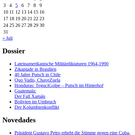
3
4
5
6
7
8
9
10
11
12
13
14
15
16
17
18
19
20
21
22
23
24
25
26
27
28
29
30
31
« Juli
Dossier
Lateinamerikanische Militärdiktaturen 1964-1990
Zikapiade in Brasilien
40 Jahre Putsch in Chile
Quo Vadis, ChaveZuela
Honduras: TeguciGolpe – Putsch im Hinterhof
Guatemala:
Der Fall Xamán
Bolivien im Umbruch
Der Kolumbienkonflikt
Novedades
Präsident Gustavo Petro erhebt die Stimme gegen eine Cuba-