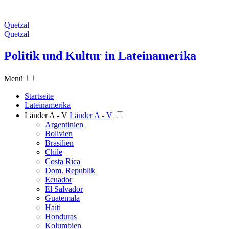
Quetzal
Quetzal
Politik und Kultur in Lateinamerika
Menü
Startseite
Lateinamerika
Länder A - V
Länder A - V
Argentinien
Bolivien
Brasilien
Chile
Costa Rica
Dom. Republik
Ecuador
El Salvador
Guatemala
Haiti
Honduras
Kolumbien