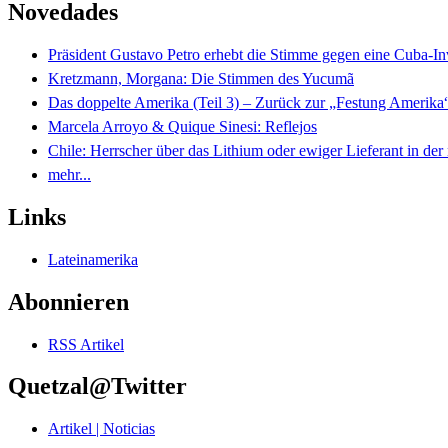
Novedades
Präsident Gustavo Petro erhebt die Stimme gegen eine Cuba-I
Kretzmann, Morgana: Die Stimmen des Yucumã
Das doppelte Amerika (Teil 3) – Zurück zur „Festung Amerika
Marcela Arroyo & Quique Sinesi: Reflejos
Chile: Herrscher über das Lithium oder ewiger Lieferant in der
mehr...
Links
Lateinamerika
Abonnieren
RSS Artikel
Quetzal@Twitter
Artikel | Noticias