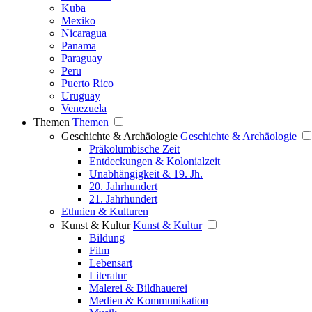
Kuba
Mexiko
Nicaragua
Panama
Paraguay
Peru
Puerto Rico
Uruguay
Venezuela
Themen
Themen
Geschichte & Archäologie
Geschichte & Archäologie
Präkolumbische Zeit
Entdeckungen & Kolonialzeit
Unabhängigkeit & 19. Jh.
20. Jahrhundert
21. Jahrhundert
Ethnien & Kulturen
Kunst & Kultur
Kunst & Kultur
Bildung
Film
Lebensart
Literatur
Malerei & Bildhauerei
Medien & Kommunikation