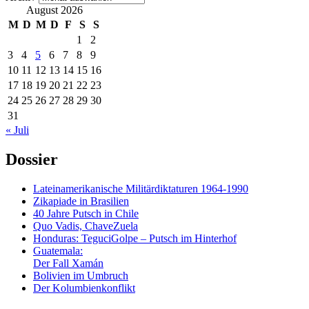
August 2026
M
D
M
D
F
S
S
1
2
3
4
5
6
7
8
9
10
11
12
13
14
15
16
17
18
19
20
21
22
23
24
25
26
27
28
29
30
31
« Juli
Dossier
Lateinamerikanische Militärdiktaturen 1964-1990
Zikapiade in Brasilien
40 Jahre Putsch in Chile
Quo Vadis, ChaveZuela
Honduras: TeguciGolpe – Putsch im Hinterhof
Guatemala:
Der Fall Xamán
Bolivien im Umbruch
Der Kolumbienkonflikt