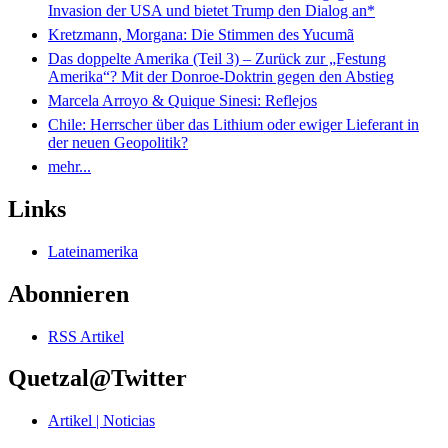
Invasion der USA und bietet Trump den Dialog an*
Kretzmann, Morgana: Die Stimmen des Yucumã
Das doppelte Amerika (Teil 3) – Zurück zur „Festung
Amerika“? Mit der Donroe-Doktrin gegen den Abstieg
Marcela Arroyo & Quique Sinesi: Reflejos
Chile: Herrscher über das Lithium oder ewiger Lieferant in
der neuen Geopolitik?
mehr...
Links
Lateinamerika
Abonnieren
RSS Artikel
Quetzal@Twitter
Artikel | Noticias