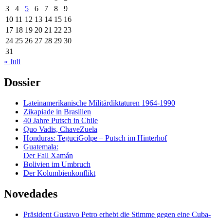
3
4
5
6
7
8
9
10
11
12
13
14
15
16
17
18
19
20
21
22
23
24
25
26
27
28
29
30
31
« Juli
Dossier
Lateinamerikanische Militärdiktaturen 1964-1990
Zikapiade in Brasilien
40 Jahre Putsch in Chile
Quo Vadis, ChaveZuela
Honduras: TeguciGolpe – Putsch im Hinterhof
Guatemala:
Der Fall Xamán
Bolivien im Umbruch
Der Kolumbienkonflikt
Novedades
Präsident Gustavo Petro erhebt die Stimme gegen eine Cuba-