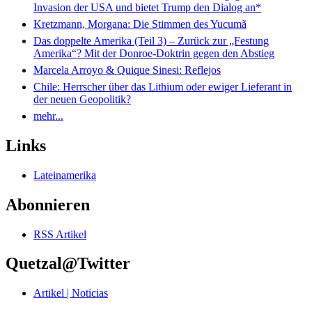
Invasion der USA und bietet Trump den Dialog an*
Kretzmann, Morgana: Die Stimmen des Yucumã
Das doppelte Amerika (Teil 3) – Zurück zur „Festung
Amerika“? Mit der Donroe-Doktrin gegen den Abstieg
Marcela Arroyo & Quique Sinesi: Reflejos
Chile: Herrscher über das Lithium oder ewiger Lieferant in
der neuen Geopolitik?
mehr...
Links
Lateinamerika
Abonnieren
RSS Artikel
Quetzal@Twitter
Artikel | Noticias