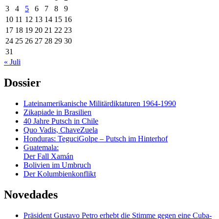
3
4
5
6
7
8
9
10
11
12
13
14
15
16
17
18
19
20
21
22
23
24
25
26
27
28
29
30
31
« Juli
Dossier
Lateinamerikanische Militärdiktaturen 1964-1990
Zikapiade in Brasilien
40 Jahre Putsch in Chile
Quo Vadis, ChaveZuela
Honduras: TeguciGolpe – Putsch im Hinterhof
Guatemala:
Der Fall Xamán
Bolivien im Umbruch
Der Kolumbienkonflikt
Novedades
Präsident Gustavo Petro erhebt die Stimme gegen eine Cuba-