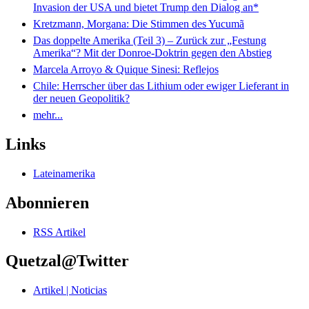
Invasion der USA und bietet Trump den Dialog an*
Kretzmann, Morgana: Die Stimmen des Yucumã
Das doppelte Amerika (Teil 3) – Zurück zur „Festung
Amerika“? Mit der Donroe-Doktrin gegen den Abstieg
Marcela Arroyo & Quique Sinesi: Reflejos
Chile: Herrscher über das Lithium oder ewiger Lieferant in
der neuen Geopolitik?
mehr...
Links
Lateinamerika
Abonnieren
RSS Artikel
Quetzal@Twitter
Artikel | Noticias