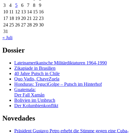
3
4
5
6
7
8
9
10
11
12
13
14
15
16
17
18
19
20
21
22
23
24
25
26
27
28
29
30
31
« Juli
Dossier
Lateinamerikanische Militärdiktaturen 1964-1990
Zikapiade in Brasilien
40 Jahre Putsch in Chile
Quo Vadis, ChaveZuela
Honduras: TeguciGolpe – Putsch im Hinterhof
Guatemala:
Der Fall Xamán
Bolivien im Umbruch
Der Kolumbienkonflikt
Novedades
Präsident Gustavo Petro erhebt die Stimme gegen eine Cuba-