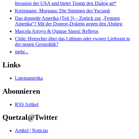
Invasion der USA und bietet Trump den Dialog an*
Kretzmann, Morgana: Die Stimmen des Yucumã
Das doppelte Amerika (Teil 3) – Zurück zur „Festung
Amerika“? Mit der Donroe-Doktrin gegen den Abstieg
Marcela Arroyo & Quique Sinesi: Reflejos
Chile: Herrscher über das Lithium oder ewiger Lieferant in
der neuen Geopolitik?
mehr...
Links
Lateinamerika
Abonnieren
RSS Artikel
Quetzal@Twitter
Artikel | Noticias