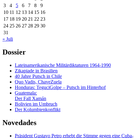
3
4
5
6
7
8
9
10
11
12
13
14
15
16
17
18
19
20
21
22
23
24
25
26
27
28
29
30
31
« Juli
Dossier
Lateinamerikanische Militärdiktaturen 1964-1990
Zikapiade in Brasilien
40 Jahre Putsch in Chile
Quo Vadis, ChaveZuela
Honduras: TeguciGolpe – Putsch im Hinterhof
Guatemala:
Der Fall Xamán
Bolivien im Umbruch
Der Kolumbienkonflikt
Novedades
Präsident Gustavo Petro erhebt die Stimme gegen eine Cuba-