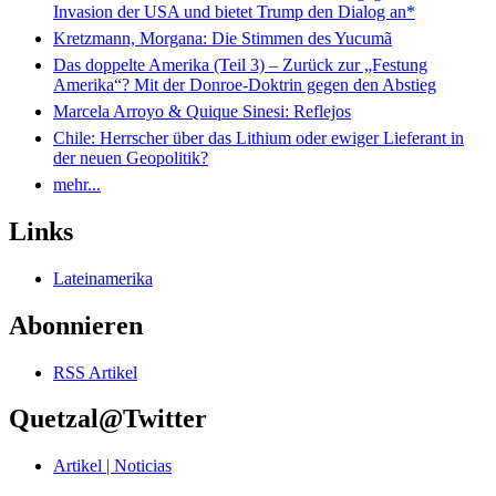
Invasion der USA und bietet Trump den Dialog an*
Kretzmann, Morgana: Die Stimmen des Yucumã
Das doppelte Amerika (Teil 3) – Zurück zur „Festung
Amerika“? Mit der Donroe-Doktrin gegen den Abstieg
Marcela Arroyo & Quique Sinesi: Reflejos
Chile: Herrscher über das Lithium oder ewiger Lieferant in
der neuen Geopolitik?
mehr...
Links
Lateinamerika
Abonnieren
RSS Artikel
Quetzal@Twitter
Artikel | Noticias