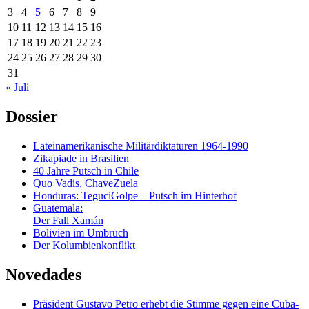
3
4
5
6
7
8
9
10
11
12
13
14
15
16
17
18
19
20
21
22
23
24
25
26
27
28
29
30
31
« Juli
Dossier
Lateinamerikanische Militärdiktaturen 1964-1990
Zikapiade in Brasilien
40 Jahre Putsch in Chile
Quo Vadis, ChaveZuela
Honduras: TeguciGolpe – Putsch im Hinterhof
Guatemala:
Der Fall Xamán
Bolivien im Umbruch
Der Kolumbienkonflikt
Novedades
Präsident Gustavo Petro erhebt die Stimme gegen eine Cuba-