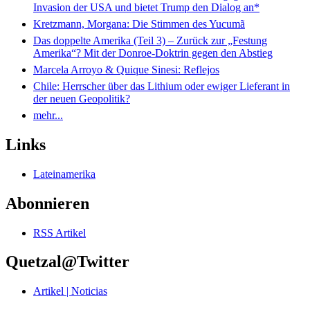
Invasion der USA und bietet Trump den Dialog an*
Kretzmann, Morgana: Die Stimmen des Yucumã
Das doppelte Amerika (Teil 3) – Zurück zur „Festung
Amerika“? Mit der Donroe-Doktrin gegen den Abstieg
Marcela Arroyo & Quique Sinesi: Reflejos
Chile: Herrscher über das Lithium oder ewiger Lieferant in
der neuen Geopolitik?
mehr...
Links
Lateinamerika
Abonnieren
RSS Artikel
Quetzal@Twitter
Artikel | Noticias