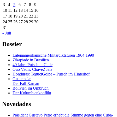
3
4
5
6
7
8
9
10
11
12
13
14
15
16
17
18
19
20
21
22
23
24
25
26
27
28
29
30
31
« Juli
Dossier
Lateinamerikanische Militärdiktaturen 1964-1990
Zikapiade in Brasilien
40 Jahre Putsch in Chile
Quo Vadis, ChaveZuela
Honduras: TeguciGolpe – Putsch im Hinterhof
Guatemala:
Der Fall Xamán
Bolivien im Umbruch
Der Kolumbienkonflikt
Novedades
Präsident Gustavo Petro erhebt die Stimme gegen eine Cuba-