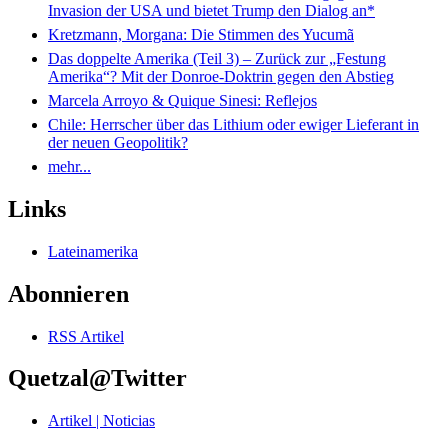
Invasion der USA und bietet Trump den Dialog an*
Kretzmann, Morgana: Die Stimmen des Yucumã
Das doppelte Amerika (Teil 3) – Zurück zur „Festung
Amerika“? Mit der Donroe-Doktrin gegen den Abstieg
Marcela Arroyo & Quique Sinesi: Reflejos
Chile: Herrscher über das Lithium oder ewiger Lieferant in
der neuen Geopolitik?
mehr...
Links
Lateinamerika
Abonnieren
RSS Artikel
Quetzal@Twitter
Artikel | Noticias