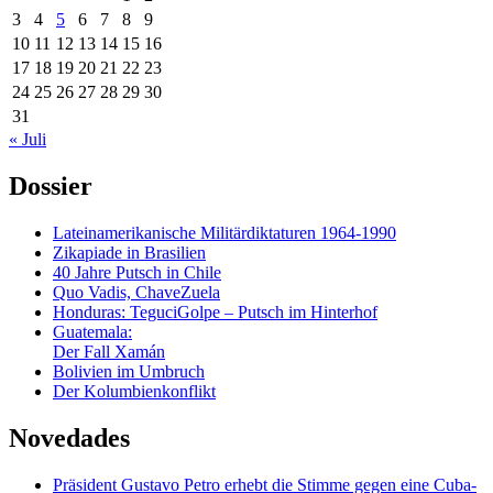
3
4
5
6
7
8
9
10
11
12
13
14
15
16
17
18
19
20
21
22
23
24
25
26
27
28
29
30
31
« Juli
Dossier
Lateinamerikanische Militärdiktaturen 1964-1990
Zikapiade in Brasilien
40 Jahre Putsch in Chile
Quo Vadis, ChaveZuela
Honduras: TeguciGolpe – Putsch im Hinterhof
Guatemala:
Der Fall Xamán
Bolivien im Umbruch
Der Kolumbienkonflikt
Novedades
Präsident Gustavo Petro erhebt die Stimme gegen eine Cuba-