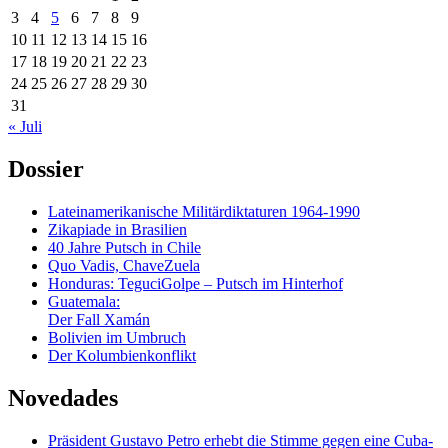
3
4
5
6
7
8
9
10
11
12
13
14
15
16
17
18
19
20
21
22
23
24
25
26
27
28
29
30
31
« Juli
Dossier
Lateinamerikanische Militärdiktaturen 1964-1990
Zikapiade in Brasilien
40 Jahre Putsch in Chile
Quo Vadis, ChaveZuela
Honduras: TeguciGolpe – Putsch im Hinterhof
Guatemala:
Der Fall Xamán
Bolivien im Umbruch
Der Kolumbienkonflikt
Novedades
Präsident Gustavo Petro erhebt die Stimme gegen eine Cuba-