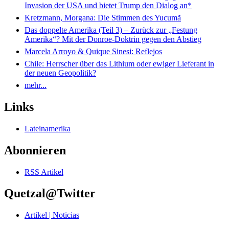
Invasion der USA und bietet Trump den Dialog an*
Kretzmann, Morgana: Die Stimmen des Yucumã
Das doppelte Amerika (Teil 3) – Zurück zur „Festung
Amerika“? Mit der Donroe-Doktrin gegen den Abstieg
Marcela Arroyo & Quique Sinesi: Reflejos
Chile: Herrscher über das Lithium oder ewiger Lieferant in
der neuen Geopolitik?
mehr...
Links
Lateinamerika
Abonnieren
RSS Artikel
Quetzal@Twitter
Artikel | Noticias