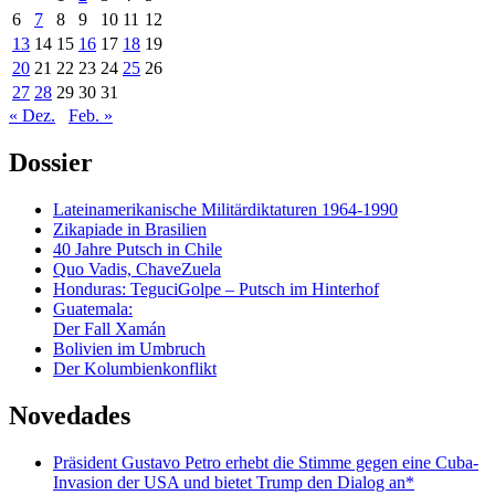
6
7
8
9
10
11
12
13
14
15
16
17
18
19
20
21
22
23
24
25
26
27
28
29
30
31
« Dez.
Feb. »
Dossier
Lateinamerikanische Militärdiktaturen 1964-1990
Zikapiade in Brasilien
40 Jahre Putsch in Chile
Quo Vadis, ChaveZuela
Honduras: TeguciGolpe – Putsch im Hinterhof
Guatemala:
Der Fall Xamán
Bolivien im Umbruch
Der Kolumbienkonflikt
Novedades
Präsident Gustavo Petro erhebt die Stimme gegen eine Cuba-
Invasion der USA und bietet Trump den Dialog an*