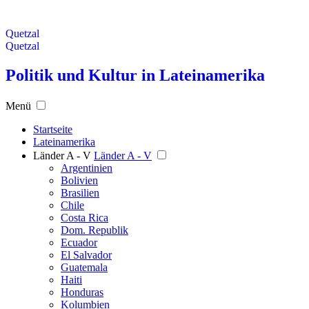
Quetzal
Quetzal
Politik und Kultur in Lateinamerika
Menü
Startseite
Lateinamerika
Länder A - V
Länder A - V
Argentinien
Bolivien
Brasilien
Chile
Costa Rica
Dom. Republik
Ecuador
El Salvador
Guatemala
Haiti
Honduras
Kolumbien