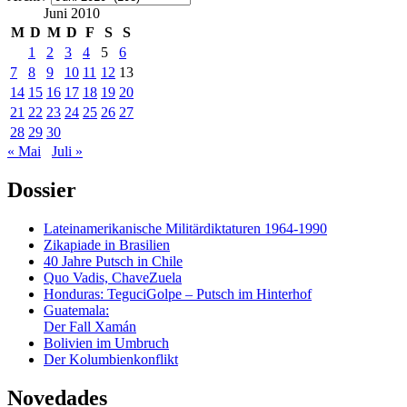
Juni 2010
M
D
M
D
F
S
S
1
2
3
4
5
6
7
8
9
10
11
12
13
14
15
16
17
18
19
20
21
22
23
24
25
26
27
28
29
30
« Mai
Juli »
Dossier
Lateinamerikanische Militärdiktaturen 1964-1990
Zikapiade in Brasilien
40 Jahre Putsch in Chile
Quo Vadis, ChaveZuela
Honduras: TeguciGolpe – Putsch im Hinterhof
Guatemala:
Der Fall Xamán
Bolivien im Umbruch
Der Kolumbienkonflikt
Novedades