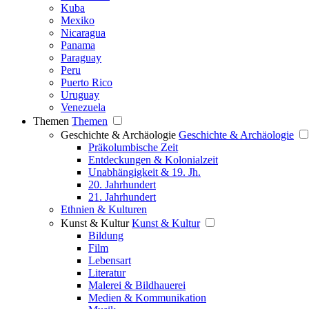
Kuba
Mexiko
Nicaragua
Panama
Paraguay
Peru
Puerto Rico
Uruguay
Venezuela
Themen
Themen
Geschichte & Archäologie
Geschichte & Archäologie
Präkolumbische Zeit
Entdeckungen & Kolonialzeit
Unabhängigkeit & 19. Jh.
20. Jahrhundert
21. Jahrhundert
Ethnien & Kulturen
Kunst & Kultur
Kunst & Kultur
Bildung
Film
Lebensart
Literatur
Malerei & Bildhauerei
Medien & Kommunikation