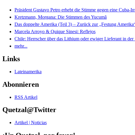
Präsident Gustavo Petro erhebt die Stimme gegen eine Cuba-I
Kretzmann, Morgana: Die Stimmen des Yucumã
Das doppelte Amerika (Teil 3) – Zurück zur „Festung Amerika
Marcela Arroyo & Quique Sinesi: Reflejos
Chile: Herrscher über das Lithium oder ewiger Lieferant in der
mehr...
Links
Lateinamerika
Abonnieren
RSS Artikel
Quetzal@Twitter
Artikel | Noticias