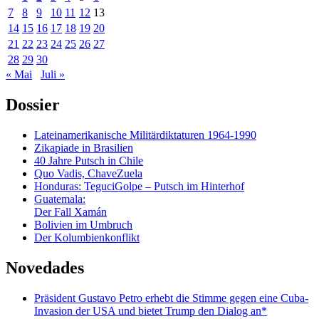
7
8
9
10
11
12
13
14
15
16
17
18
19
20
21
22
23
24
25
26
27
28
29
30
« Mai
Juli »
Dossier
Lateinamerikanische Militärdiktaturen 1964-1990
Zikapiade in Brasilien
40 Jahre Putsch in Chile
Quo Vadis, ChaveZuela
Honduras: TeguciGolpe – Putsch im Hinterhof
Guatemala:
Der Fall Xamán
Bolivien im Umbruch
Der Kolumbienkonflikt
Novedades
Präsident Gustavo Petro erhebt die Stimme gegen eine Cuba-
Invasion der USA und bietet Trump den Dialog an*