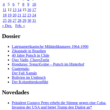
4
5
6
7
8
9
10
11
12
13
14
15
16
17
18
19
20
21
22
23
24
25
26
27
28
29
30
31
« Dez.
Feb. »
Dossier
Lateinamerikanische Militärdiktaturen 1964-1990
Zikapiade in Brasilien
40 Jahre Putsch in Chile
Quo Vadis, ChaveZuela
Honduras: TeguciGolpe – Putsch im Hinterhof
Guatemala:
Der Fall Xamán
Bolivien im Umbruch
Der Kolumbienkonflikt
Novedades
Präsident Gustavo Petro erhebt die Stimme gegen eine Cuba-
Invasion der USA und bietet Trump den Dialog an*