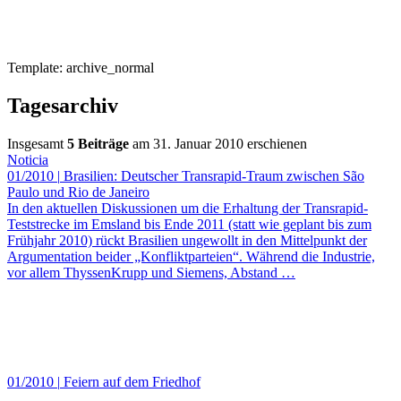
Template: archive_normal
Tagesarchiv
Insgesamt
5 Beiträge
am 31. Januar 2010 erschienen
Noticia
01/2010
|
Brasilien: Deutscher Transrapid-Traum zwischen São
Paulo und Rio de Janeiro
In den aktuellen Diskussionen um die Erhaltung der Transrapid-
Teststrecke im Emsland bis Ende 2011 (statt wie geplant bis zum
Frühjahr 2010) rückt Brasilien ungewollt in den Mittelpunkt der
Argumentation beider „Konfliktparteien“. Während die Industrie,
vor allem ThyssenKrupp und Siemens, Abstand
…
01/2010
|
Feiern auf dem Friedhof