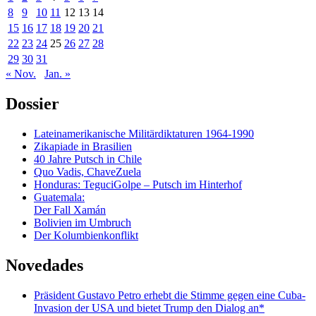
8
9
10
11
12
13
14
15
16
17
18
19
20
21
22
23
24
25
26
27
28
29
30
31
« Nov.
Jan. »
Dossier
Lateinamerikanische Militärdiktaturen 1964-1990
Zikapiade in Brasilien
40 Jahre Putsch in Chile
Quo Vadis, ChaveZuela
Honduras: TeguciGolpe – Putsch im Hinterhof
Guatemala:
Der Fall Xamán
Bolivien im Umbruch
Der Kolumbienkonflikt
Novedades
Präsident Gustavo Petro erhebt die Stimme gegen eine Cuba-
Invasion der USA und bietet Trump den Dialog an*