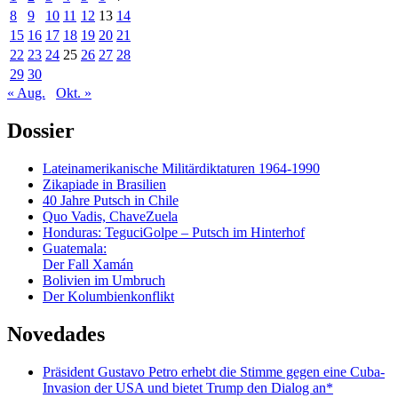
8
9
10
11
12
13
14
15
16
17
18
19
20
21
22
23
24
25
26
27
28
29
30
« Aug.
Okt. »
Dossier
Lateinamerikanische Militärdiktaturen 1964-1990
Zikapiade in Brasilien
40 Jahre Putsch in Chile
Quo Vadis, ChaveZuela
Honduras: TeguciGolpe – Putsch im Hinterhof
Guatemala:
Der Fall Xamán
Bolivien im Umbruch
Der Kolumbienkonflikt
Novedades
Präsident Gustavo Petro erhebt die Stimme gegen eine Cuba-
Invasion der USA und bietet Trump den Dialog an*