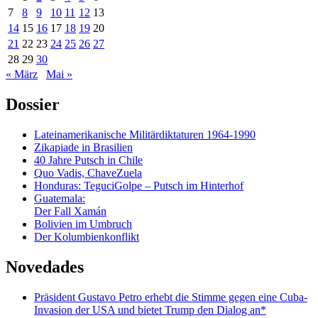
7
8
9
10
11
12
13
14
15
16
17
18
19
20
21
22
23
24
25
26
27
28
29
30
« März
Mai »
Dossier
Lateinamerikanische Militärdiktaturen 1964-1990
Zikapiade in Brasilien
40 Jahre Putsch in Chile
Quo Vadis, ChaveZuela
Honduras: TeguciGolpe – Putsch im Hinterhof
Guatemala:
Der Fall Xamán
Bolivien im Umbruch
Der Kolumbienkonflikt
Novedades
Präsident Gustavo Petro erhebt die Stimme gegen eine Cuba-
Invasion der USA und bietet Trump den Dialog an*