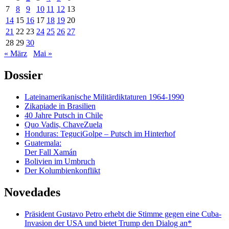
7
8
9
10
11
12
13
14
15
16
17
18
19
20
21
22
23
24
25
26
27
28
29
30
« März
Mai »
Dossier
Lateinamerikanische Militärdiktaturen 1964-1990
Zikapiade in Brasilien
40 Jahre Putsch in Chile
Quo Vadis, ChaveZuela
Honduras: TeguciGolpe – Putsch im Hinterhof
Guatemala:
Der Fall Xamán
Bolivien im Umbruch
Der Kolumbienkonflikt
Novedades
Präsident Gustavo Petro erhebt die Stimme gegen eine Cuba-
Invasion der USA und bietet Trump den Dialog an*