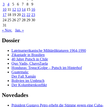
3
4
5
6
7
8
9
10
11
12
13
14
15
16
17
18
19
20
21
22
23
24
25
26
27
28
29
30
31
« Nov.
Jan. »
Dossier
Lateinamerikanische Militärdiktaturen 1964-1990
Zikapiade in Brasilien
40 Jahre Putsch in Chile
Quo Vadis, ChaveZuela
Honduras: TeguciGolpe – Putsch im Hinterhof
Guatemala:
Der Fall Xamán
Bolivien im Umbruch
Der Kolumbienkonflikt
Novedades
Präsident Gustavo Petro erhebt die Stimme gegen eine Cuba-