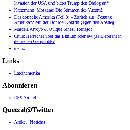
Invasion der USA und bietet Trump den Dialog an*
Kretzmann, Morgana: Die Stimmen des Yucumã
Das doppelte Amerika (Teil 3) – Zurück zur „Festung
Amerika“? Mit der Donroe-Doktrin gegen den Abstieg
Marcela Arroyo & Quique Sinesi: Reflejos
Chile: Herrscher über das Lithium oder ewiger Lieferant in
der neuen Geopolitik?
mehr...
Links
Lateinamerika
Abonnieren
RSS Artikel
Quetzal@Twitter
Artikel | Noticias