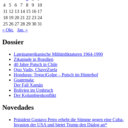
4
5
6
7
8
9
10
11
12
13
14
15
16
17
18
19
20
21
22
23
24
25
26
27
28
29
30
31
« Okt.
Jan. »
Dossier
Lateinamerikanische Militärdiktaturen 1964-1990
Zikapiade in Brasilien
40 Jahre Putsch in Chile
Quo Vadis, ChaveZuela
Honduras: TeguciGolpe – Putsch im Hinterhof
Guatemala:
Der Fall Xamán
Bolivien im Umbruch
Der Kolumbienkonflikt
Novedades
Präsident Gustavo Petro erhebt die Stimme gegen eine Cuba-
Invasion der USA und bietet Trump den Dialog an*