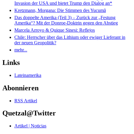
Invasion der USA und bietet Trump den Dialog an*
Kretzmann, Morgana: Die Stimmen des Yucumã
Das doppelte Amerika (Teil 3) – Zurück zur „Festung
Amerika“? Mit der Donroe-Doktrin gegen den Abstieg
Marcela Arroyo & Quique Sinesi: Reflejos
Chile: Herrscher über das Lithium oder ewiger Lieferant in
der neuen Geopolitik?
mehr...
Links
Lateinamerika
Abonnieren
RSS Artikel
Quetzal@Twitter
Artikel | Noticias