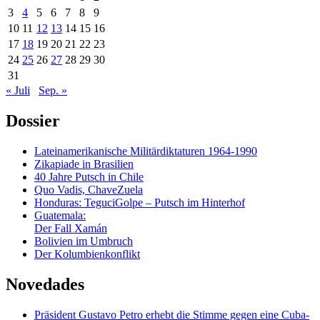
3
4
5
6
7
8
9
10
11
12
13
14
15
16
17
18
19
20
21
22
23
24
25
26
27
28
29
30
31
« Juli
Sep. »
Dossier
Lateinamerikanische Militärdiktaturen 1964-1990
Zikapiade in Brasilien
40 Jahre Putsch in Chile
Quo Vadis, ChaveZuela
Honduras: TeguciGolpe – Putsch im Hinterhof
Guatemala:
Der Fall Xamán
Bolivien im Umbruch
Der Kolumbienkonflikt
Novedades
Präsident Gustavo Petro erhebt die Stimme gegen eine Cuba-