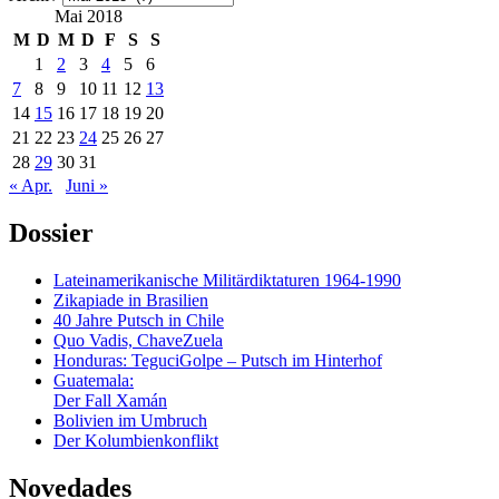
Mai 2018
M
D
M
D
F
S
S
1
2
3
4
5
6
7
8
9
10
11
12
13
14
15
16
17
18
19
20
21
22
23
24
25
26
27
28
29
30
31
« Apr.
Juni »
Dossier
Lateinamerikanische Militärdiktaturen 1964-1990
Zikapiade in Brasilien
40 Jahre Putsch in Chile
Quo Vadis, ChaveZuela
Honduras: TeguciGolpe – Putsch im Hinterhof
Guatemala:
Der Fall Xamán
Bolivien im Umbruch
Der Kolumbienkonflikt
Novedades