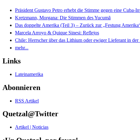
Präsident Gustavo Petro erhebt die Stimme gegen eine Cuba-I
Kretzmann, Morgana: Die Stimmen des Yucumã
Das doppelte Amerika (Teil 3) – Zurück zur „Festung Amerika
Marcela Arroyo & Quique Sinesi: Reflejos
Chile: Herrscher über das Lithium oder ewiger Lieferant in der
mehr...
Links
Lateinamerika
Abonnieren
RSS Artikel
Quetzal@Twitter
Artikel | Noticias