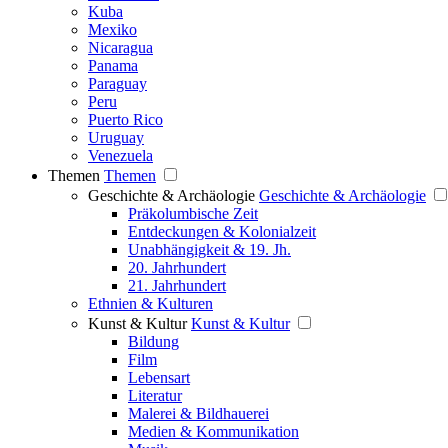
Kuba
Mexiko
Nicaragua
Panama
Paraguay
Peru
Puerto Rico
Uruguay
Venezuela
Themen
Themen
Geschichte & Archäologie
Geschichte & Archäologie
Präkolumbische Zeit
Entdeckungen & Kolonialzeit
Unabhängigkeit & 19. Jh.
20. Jahrhundert
21. Jahrhundert
Ethnien & Kulturen
Kunst & Kultur
Kunst & Kultur
Bildung
Film
Lebensart
Literatur
Malerei & Bildhauerei
Medien & Kommunikation