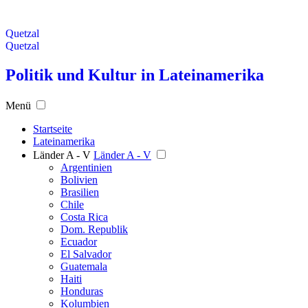
Quetzal
Quetzal
Politik und Kultur in Lateinamerika
Menü
Startseite
Lateinamerika
Länder A - V
Länder A - V
Argentinien
Bolivien
Brasilien
Chile
Costa Rica
Dom. Republik
Ecuador
El Salvador
Guatemala
Haiti
Honduras
Kolumbien