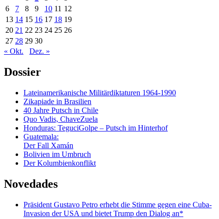
6
7
8
9
10
11
12
13
14
15
16
17
18
19
20
21
22
23
24
25
26
27
28
29
30
« Okt.
Dez. »
Dossier
Lateinamerikanische Militärdiktaturen 1964-1990
Zikapiade in Brasilien
40 Jahre Putsch in Chile
Quo Vadis, ChaveZuela
Honduras: TeguciGolpe – Putsch im Hinterhof
Guatemala:
Der Fall Xamán
Bolivien im Umbruch
Der Kolumbienkonflikt
Novedades
Präsident Gustavo Petro erhebt die Stimme gegen eine Cuba-
Invasion der USA und bietet Trump den Dialog an*