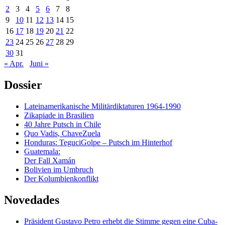
2
3
4
5
6
7
8
9
10
11
12
13
14
15
16
17
18
19
20
21
22
23
24
25
26
27
28
29
30
31
« Apr.
Juni »
Dossier
Lateinamerikanische Militärdiktaturen 1964-1990
Zikapiade in Brasilien
40 Jahre Putsch in Chile
Quo Vadis, ChaveZuela
Honduras: TeguciGolpe – Putsch im Hinterhof
Guatemala:
Der Fall Xamán
Bolivien im Umbruch
Der Kolumbienkonflikt
Novedades
Präsident Gustavo Petro erhebt die Stimme gegen eine Cuba-