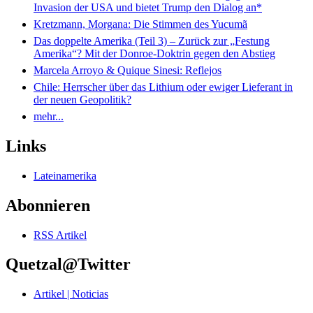
Invasion der USA und bietet Trump den Dialog an*
Kretzmann, Morgana: Die Stimmen des Yucumã
Das doppelte Amerika (Teil 3) – Zurück zur „Festung
Amerika“? Mit der Donroe-Doktrin gegen den Abstieg
Marcela Arroyo & Quique Sinesi: Reflejos
Chile: Herrscher über das Lithium oder ewiger Lieferant in
der neuen Geopolitik?
mehr...
Links
Lateinamerika
Abonnieren
RSS Artikel
Quetzal@Twitter
Artikel | Noticias