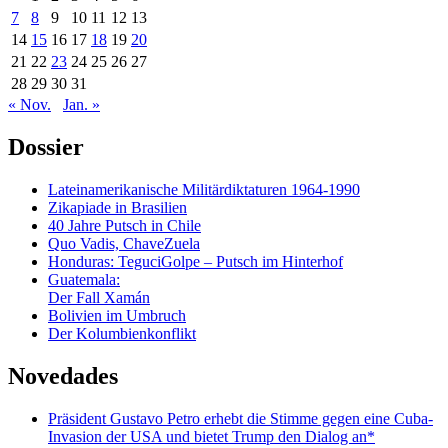
7
8
9
10
11
12
13
14
15
16
17
18
19
20
21
22
23
24
25
26
27
28
29
30
31
« Nov.
Jan. »
Dossier
Lateinamerikanische Militärdiktaturen 1964-1990
Zikapiade in Brasilien
40 Jahre Putsch in Chile
Quo Vadis, ChaveZuela
Honduras: TeguciGolpe – Putsch im Hinterhof
Guatemala:
Der Fall Xamán
Bolivien im Umbruch
Der Kolumbienkonflikt
Novedades
Präsident Gustavo Petro erhebt die Stimme gegen eine Cuba-
Invasion der USA und bietet Trump den Dialog an*