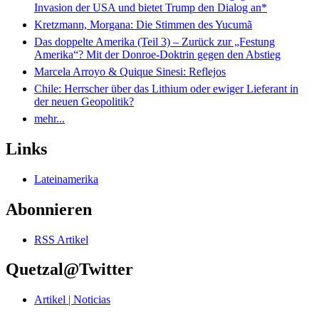
Invasion der USA und bietet Trump den Dialog an*
Kretzmann, Morgana: Die Stimmen des Yucumã
Das doppelte Amerika (Teil 3) – Zurück zur „Festung
Amerika“? Mit der Donroe-Doktrin gegen den Abstieg
Marcela Arroyo & Quique Sinesi: Reflejos
Chile: Herrscher über das Lithium oder ewiger Lieferant in
der neuen Geopolitik?
mehr...
Links
Lateinamerika
Abonnieren
RSS Artikel
Quetzal@Twitter
Artikel | Noticias