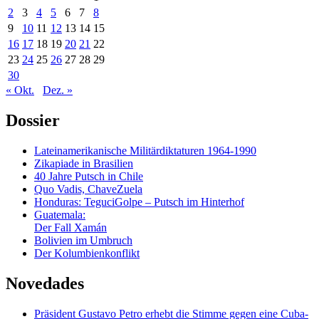
2
3
4
5
6
7
8
9
10
11
12
13
14
15
16
17
18
19
20
21
22
23
24
25
26
27
28
29
30
« Okt.
Dez. »
Dossier
Lateinamerikanische Militärdiktaturen 1964-1990
Zikapiade in Brasilien
40 Jahre Putsch in Chile
Quo Vadis, ChaveZuela
Honduras: TeguciGolpe – Putsch im Hinterhof
Guatemala:
Der Fall Xamán
Bolivien im Umbruch
Der Kolumbienkonflikt
Novedades
Präsident Gustavo Petro erhebt die Stimme gegen eine Cuba-